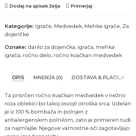
Dodaj na spisek želja
Primerjaj
Kategorije:
Igrače
,
Medvedek
,
Mehke igrače
,
Za
dojenčke
Oznake:
darilo za dojenčka
,
igrača
,
mehka
igrača
,
ročno delo
,
ročno kvačkan medvedek
OPIS
MNENJA (0)
DOSTAVA & PLAČILA
Ta prisrčen ročno kvačkan medvedek v nežno
roza oblekici bo takoj osvojil otroška srca. Izdelan
je iz 100 % bombaža in polnjen z
antialergenskim polnilom, zato je primeren tudi
za najmlajše. Njegove varnostne oči zagotavljajo