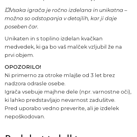
💥Vsaka igrača je ročno izdelana in unikatna –
možna so odstopanja v detajlih, kar ji daje
poseben čar.
Unikaten in s toplino izdelan kvačkan
medvedek, ki ga bo vaš malček vzljubil že na
prvi objem.
OPOZORILO!
Ni primerno za otroke mlajše od 3 let brez
nadzora odrasle osebe.
Igrača vsebuje majhne dele (npr. varnostne oči),
ki lahko predstavljajo nevarnost zadušitve.
Pred uporabo vedno preverite, ali je izdelek
nepoškodovan.