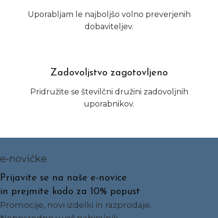
Uporabljam le najboljšo volno preverjenih
dobaviteljev.
Zadovoljstvo zagotovljeno
Pridružite se številčni družini zadovoljnih
uporabnikov.
e-novičke
Prijavite se na naše e-novice
in prejmite kodo za 10% popust
Promocije, novi izdelki in razprodaje.
Neposredno v vaš nabiralnik.