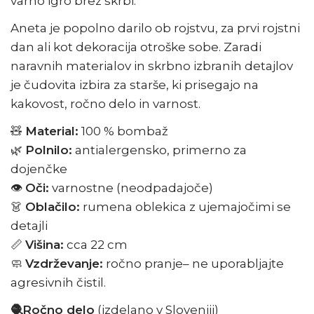
varno igro brez skrbi.
Aneta je popolno darilo ob rojstvu, za prvi rojstni
dan ali kot dekoracija otroške sobe. Zaradi
naravnih materialov in skrbno izbranih detajlov
je čudovita izbira za starše, ki prisegajo na
kakovost, ročno delo in varnost.
🧸
Material:
100 % bombaž
🌿
Polnilo:
antialergensko, primerno za
dojenčke
👁️
Oči:
varnostne (neodpadajoče)
👗
Oblačilo:
rumena oblekica z ujemajočimi se
detajli
📏
Višina:
cca 22 cm
🧼
Vzdrževanje:
ročno pranje– ne uporabljajte
agresivnih čistil.
🧶Ročno delo
(izdelano v Sloveniji)