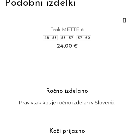
Podobni izdelki
Trak METTE 6
Izberite možnosti
48 - 53
53 - 57
57 - 60
24,00
€
Ročno izdelano
Prav vsak kos je ročno izdelan v Sloveniji.
Koži prijazno