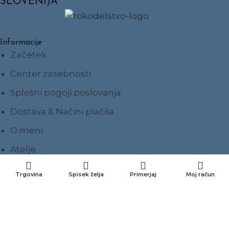
SLOVENIJA”
Informacije
Začetek
Center zasebnosti
Splošni pogoji poslovanja
Dostava & Načini plačila
O meni
Atelje
Kontakt
Trgovina
Spisek želja
Primerjaj
Moj račun
Impresum
Ponudba