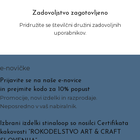
Zadovoljstvo zagotovljeno
Pridružite se številčni družini zadovoljnih
uporabnikov.
e-novičke
Prijavite se na naše e-novice
in prejmite kodo za 10% popust
Promocije, novi izdelki in razprodaje.
Neposredno v vaš nabiralnik.
Izbrani izdelki stinaloop so nosilci Certifikata
kakovosti ”ROKODELSTVO ART & CRAFT