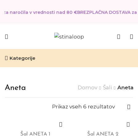
a naročila v vrednosti nad 80 €
BREZPLAČNA DOSTAVA za na
Kategorije
Aneta
Domov
Šali
Aneta
Prikaz vseh 6 rezultatov
Šal ANETA 1
Šal ANETA 2
Dodaj v košarico
Dodaj v košarico