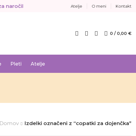
ročila v vrednosti nad 80 €
BREZPLAČNA DOSTAVA
Atelje
O meni
Kontakt
0
/
0,00
€
e
Pleti
Atelje
Domov
Izdelki označeni z “copatki za dojenčka”