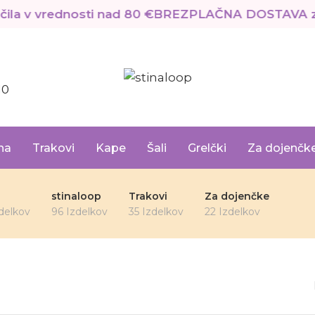
 v vrednosti nad 80 €
BREZPLAČNA DOSTAVA za na
10
na
Trakovi
Kape
Šali
Grelčki
Za dojenčk
stinaloop
Trakovi
Za dojenčke
delkov
96 Izdelkov
35 Izdelkov
22 Izdelkov