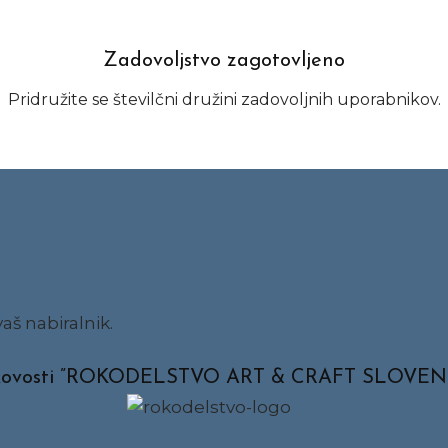
Zadovoljstvo zagotovljeno
Pridružite se številčni družini zadovoljnih uporabnikov.
aš nabiralnik.
ata kakovosti ”ROKODELSTVO ART & CRAFT SLOVEN