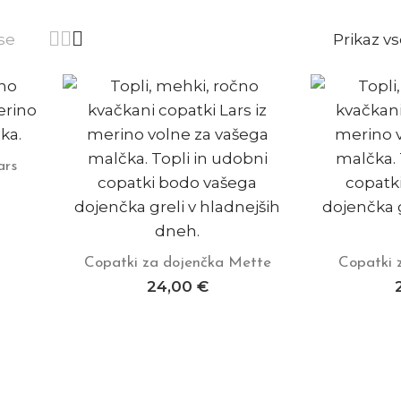
Prikaz v
se
ars
Copatki za dojenčka Mette
Copatki 
Dodaj v košarico
Doda
24,00
€