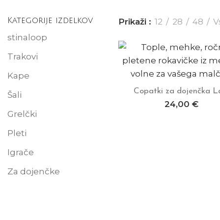
Kategorije izdelkov
Prikaži
12
28
48
V
stinaloop
Trakovi
Kape
Copatki za dojenčka L
Dodaj v košarico
Šali
24,00
€
Grelčki
Pleti
Igrače
Za dojenčke