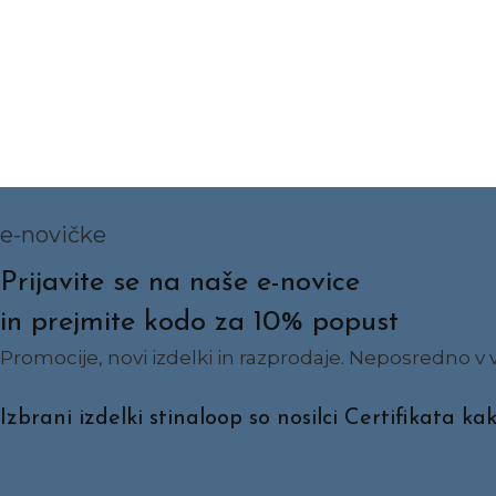
e-novičke
Prijavite se na naše e-novice
in prejmite kodo za 10% popust
Promocije, novi izdelki in razprodaje. Neposredno v v
Izbrani izdelki stinaloop so nosilci Certifik