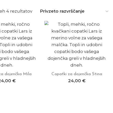
seh 4 rezultatov
za dojenčka Mila
Copatki za dojenčka Stina
j v košarico
Dodaj v košarico
24,00
€
24,00
€