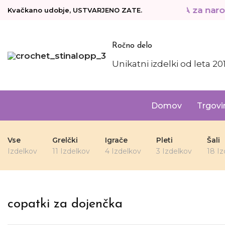
BREZPLAČNA DOSTAVA za naročila
Kvačkano udobje, USTVARJENO ZATE.
Ročno delo
Unikatni izdelki od leta 20
Domov
Trgovi
Vse
Grelčki
Igrače
Pleti
Šali
Izdelkov
11 Izdelkov
4 Izdelkov
3 Izdelkov
18 Iz
copatki za dojenčka