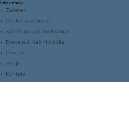
Informacije
Začetek
Center zasebnosti
Splošni pogoji poslovanja
Dostava & Načini plačila
O meni
Atelje
Kontakt
Impresum
Ponudba
Kape
Trakovi