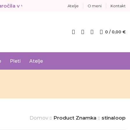
ila v vrednosti nad 80 €
BREZPLAČNA DOSTAVA za
Atelje
O meni
Kontakt
0
/
0,00
€
e
Pleti
Atelje
Domov
Product Znamka
stinaloop