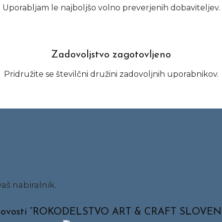
Uporabljam le najboljšo volno preverjenih dobaviteljev.
Zadovoljstvo zagotovljeno
Pridružite se številčni družini zadovoljnih uporabnikov.
aš nabiralnik.
ata kakovosti ”ROKODELSTVO ART & CRAFT SLOVEN