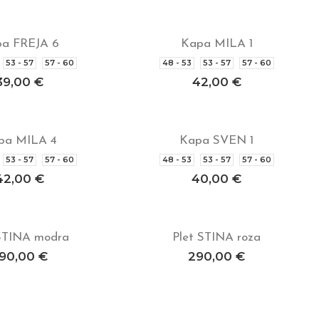
a FREJA 6
Kapa MILA 1
rite možnosti
Izberite možnosti
53 - 57
57 - 60
48 - 53
53 - 57
57 - 60
39,00
€
42,00
€
pa MILA 4
Kapa SVEN 1
rite možnosti
Izberite možnosti
53 - 57
57 - 60
48 - 53
53 - 57
57 - 60
42,00
€
40,00
€
 STINA modra
Plet STINA roza
j v košarico
Dodaj v košarico
90,00
€
290,00
€