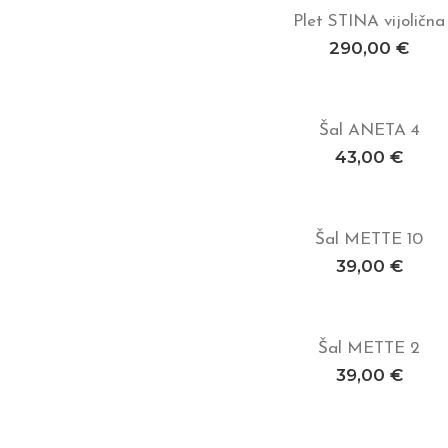
Plet STINA vijolična
Dodaj v košarico
290,00
€
Šal ANETA 4
Dodaj v košarico
43,00
€
Šal METTE 10
Dodaj v košarico
39,00
€
Šal METTE 2
Dodaj v košarico
39,00
€