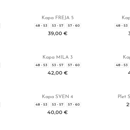
Kapa FREJA 5
Kap
Izberite možnosti
Izbe
48 - 53
53 - 57
57 - 60
48 - 53
39,00
€
Kapa MILA 3
Ka
Izberite možnosti
Izbe
48 - 53
53 - 57
57 - 60
48 - 53
42,00
€
Kapa SVEN 4
Plet
Izberite možnosti
Doda
2
48 - 53
53 - 57
57 - 60
40,00
€