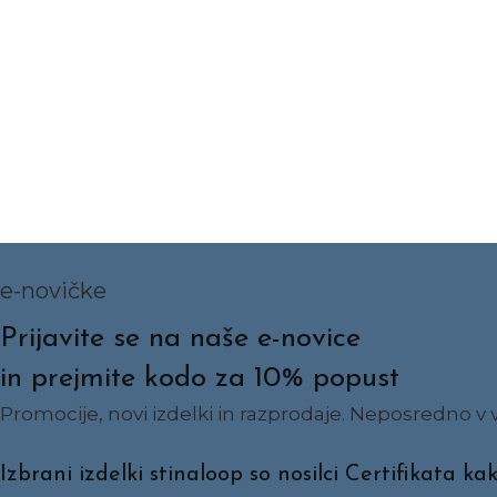
e-novičke
Prijavite se na naše e-novice
in prejmite kodo za 10% popust
Promocije, novi izdelki in razprodaje. Neposredno v v
Izbrani izdelki stinaloop so nosilci Certifik