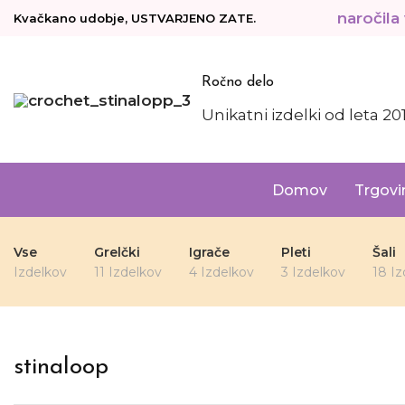
BREZPLAČNA DOSTAVA za naročila v 
Kvačkano udobje, USTVARJENO ZATE.
Ročno delo
Unikatni izdelki od leta 20
Domov
Trgovi
Vse
Grelčki
Igrače
Pleti
Šali
Izdelkov
11 Izdelkov
4 Izdelkov
3 Izdelkov
18 Iz
stinaloop