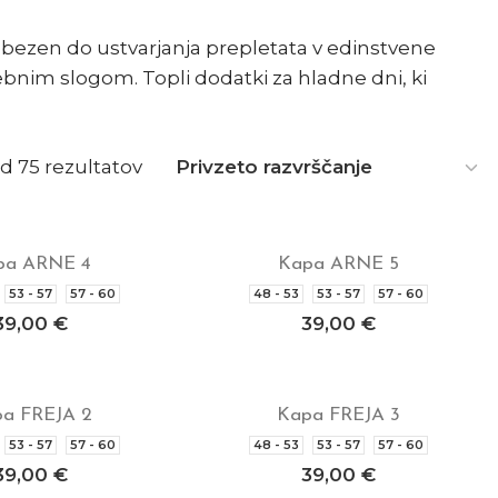
ljubezen do ustvarjanja prepletata v edinstvene
ebnim slogom. Topli dodatki za hladne dni, ki
d 75 rezultatov
pa ARNE 4
Kapa ARNE 5
rite možnosti
Izberite možnosti
53 - 57
57 - 60
48 - 53
53 - 57
57 - 60
39,00
€
39,00
€
a FREJA 2
Kapa FREJA 3
rite možnosti
Izberite možnosti
53 - 57
57 - 60
48 - 53
53 - 57
57 - 60
39,00
€
39,00
€