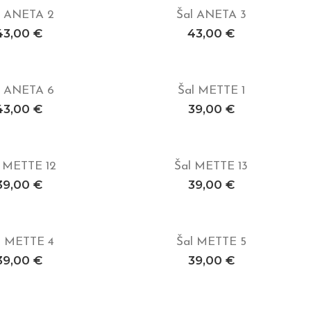
l ANETA 2
Šal ANETA 3
j v košarico
Dodaj v košarico
43,00
€
43,00
€
l ANETA 6
Šal METTE 1
j v košarico
Dodaj v košarico
43,00
€
39,00
€
l METTE 12
Šal METTE 13
j v košarico
Dodaj v košarico
39,00
€
39,00
€
l METTE 4
Šal METTE 5
j v košarico
Dodaj v košarico
39,00
€
39,00
€