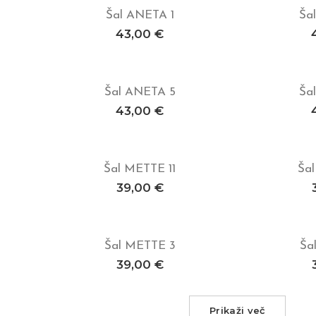
Šal ANETA 1
Ša
Dodaj v košarico
Doda
43,00
€
Šal ANETA 5
Ša
Dodaj v košarico
Doda
43,00
€
Šal METTE 11
Ša
Dodaj v košarico
Doda
39,00
€
Šal METTE 3
Ša
Dodaj v košarico
Doda
39,00
€
Prikaži več