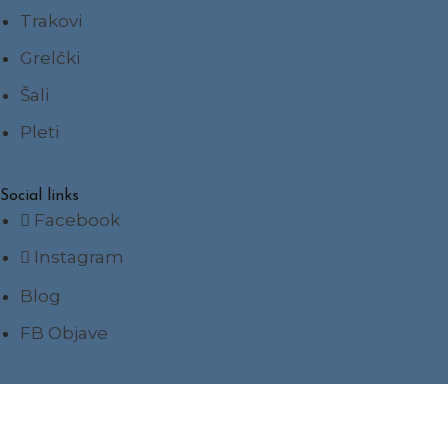
Trakovi
Grelčki
Šali
Pleti
Social links
Facebook
Instagram
Blog
FB Objave
© 2024 stina loop