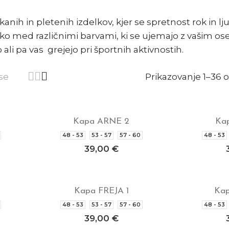
anih in pletenih izdelkov, kjer se spretnost rok in 
hko med različnimi barvami, ki se ujemajo z vašim os
ali pa vas grejejo pri športnih aktivnostih.
Prikazovanje 1–36 o
se
Kapa ARNE 2
Ka
Izberite možnosti
Izbe
48 - 53
53 - 57
57 - 60
48 - 53
39,00
€
Kapa FREJA 1
Kap
Izberite možnosti
Izbe
48 - 53
53 - 57
57 - 60
48 - 53
39,00
€