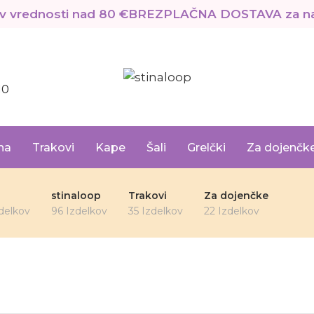
vrednosti nad 80 €
BREZPLAČNA DOSTAVA za naroč
10
na
Trakovi
Kape
Šali
Grelčki
Za dojenčk
stinaloop
Trakovi
Za dojenčke
delkov
96 Izdelkov
35 Izdelkov
22 Izdelkov