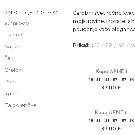
Kategorije izdelkov
Čarobni svet ročno kvačk
mojstrovine. Izbirate la
stinaloop
poudarijo vašo eleganco 
Trakovi
Prikaži
12
28
48
V
Kape
Šali
Grelčki
Kapa ARNE 1
Izberite možnosti
48 - 53
53 - 57
57 - 60
Pleti
39,00
€
Igrače
Za dojenčke
Kapa ARNE 6
Izberite možnosti
48 - 53
53 - 57
57 - 60
39,00
€