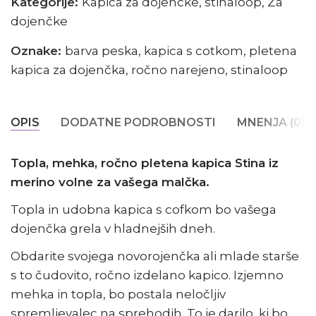
Kategorije:
Kapica za dojenčke
,
stinaloop
,
Za
dojenčke
Oznake:
barva peska
,
kapica s cotkom
,
pletena
kapica za dojenčka
,
ročno narejeno
,
stinaloop
OPIS
DODATNE PODROBNOSTI
MNENJA (0)
Topla, mehka, ročno pletena kapica Stina iz
merino volne za vašega malčka.
Topla in udobna kapica s cofkom bo vašega
dojenčka grela v hladnejših dneh.
Obdarite svojega novorojenčka ali mlade starše
s to čudovito, ročno izdelano kapico. Izjemno
mehka in topla, bo postala neločljiv
spremljevalec na sprehodih. To je darilo, ki bo