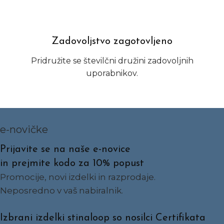
Zadovoljstvo zagotovljeno
Pridružite se številčni družini zadovoljnih
uporabnikov.
e-novičke
Prijavite se na naše e-novice
in prejmite kodo za 10% popust
Promocije, novi izdelki in razprodaje.
Neposredno v vaš nabiralnik.
Izbrani izdelki stinaloop so nosilci Certifikata