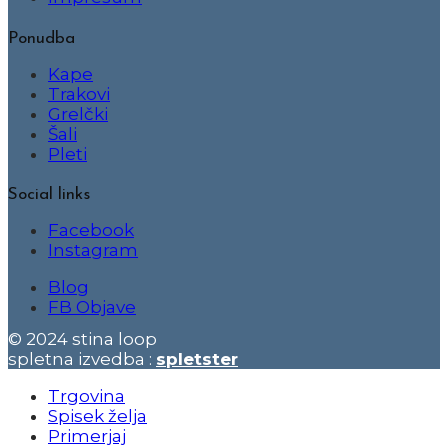
Ponudba
Kape
Trakovi
Grelčki
Šali
Pleti
Social links
Facebook
Instagram
Blog
FB Objave
© 2024 stina loop
spletna izvedba :
spletster
Trgovina
Spisek želja
Primerjaj