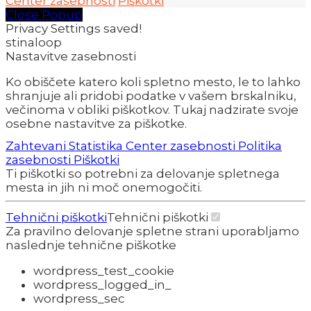
Center zasebnosti
Piškotki
Close Popup
Privacy Settings saved!
stinaloop
Nastavitve zasebnosti
Ko obiščete katero koli spletno mesto, le to lahko
shranjuje ali pridobi podatke v vašem brskalniku,
večinoma v obliki piškotkov. Tukaj nadzirate svoje
osebne nastavitve za piškotke.
Zahtevani
Statistika
Center zasebnosti
Politika
zasebnosti
Piškotki
Ti piškotki so potrebni za delovanje spletnega
mesta in jih ni moč onemogočiti.
Tehnični piškotki
Tehnični piškotki
Za pravilno delovanje spletne strani uporabljamo
naslednje tehnične piškotke
wordpress_test_cookie
wordpress_logged_in_
wordpress_sec