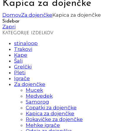
Kapica za dojenčke
Domov
Za dojenčke
Kapica za dojenčke
Sidebar
Zapri
Kategorije izdelkov
stinaloop
Trakovi
Kape
Šali
Grelčki
Pleti
Igrače
Za dojenčke
Mucek
Medvedek
Samorog
Copatki za dojenčke
Kapica za dojenčke
Rokavičke za dojenčke
Mehke igrače
Odeja za dojenčka