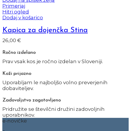
Dodaj na spisek želja
Primerjaj
Hitri ogled
Dodaj v košarico
Kapica za dojenčka Stina
26,00
€
Ročno izdelano
Prav vsak kos je ročno izdelan v Sloveniji.
Koži prijazno
Uporabljam le najboljšo volno preverjenih
dobaviteljev.
Zadovoljstvo zagotovljeno
Pridružite se številčni družini zadovoljnih
uporabnikov.
e-novičke