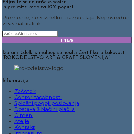
Prijavite se na naše e-novice
in prejmite kodo za 10% popust
Promocije, novi izdelki in razprodaje. Neposredno
v vaš nabiralnik.
Prijava
Izbrani izdelki stinaloop so nosilci Certifikata kakovosti
”ROKODELSTVO ART & CRAFT SLOVENIJA”
Informacije
Začetek
Center zasebnosti
Splošni pogoji poslovanja
Dostava & Načini plačila
O meni
Atelje
Kontakt
Impresum