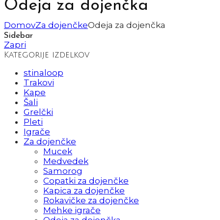
Odeja za dojenčka
Domov
Za dojenčke
Odeja za dojenčka
Sidebar
Zapri
Kategorije izdelkov
stinaloop
Trakovi
Kape
Šali
Grelčki
Pleti
Igrače
Za dojenčke
Mucek
Medvedek
Samorog
Copatki za dojenčke
Kapica za dojenčke
Rokavičke za dojenčke
Mehke igrače
Odeja za dojenčka