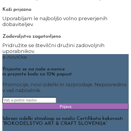
Koži prijazno
Uporabljam le najboljšo volno preverjenih
dobaviteljev.
Zadovoljstvo zagotovljeno
Pridružite se številčni družini zadovoljnih
uporabnikov.
e-novičke
Prijavite se na naše e-novice
in prejmite kodo za 10% popust
Promocije, novi izdelki in razprodaje. Neposredno
v vaš nabiralnik.
Prijava
Izbrani izdelki stinaloop so nosilci Certifikata kakovosti
”ROKODELSTVO ART & CRAFT SLOVENIJA”