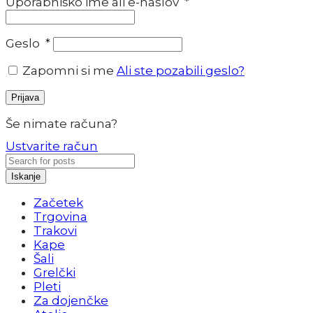
Uporabniško ime ali e-naslov
*
Geslo
*
Zapomni si me
Ali ste pozabili geslo?
Prijava
Še nimate računa?
Ustvarite račun
Iskanje
Začetek
Trgovina
Trakovi
Kape
Šali
Grelčki
Pleti
Za dojenčke