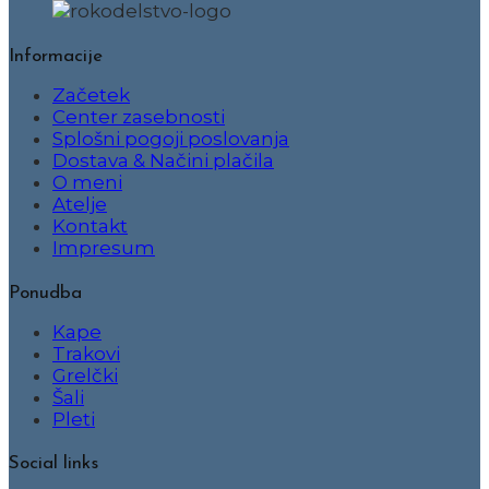
Informacije
Začetek
Center zasebnosti
Splošni pogoji poslovanja
Dostava & Načini plačila
O meni
Atelje
Kontakt
Impresum
Ponudba
Kape
Trakovi
Grelčki
Šali
Pleti
Social links