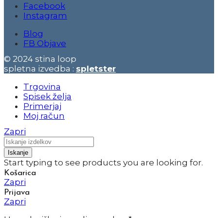
Facebook
Instagram
Blog
FB Objave
© 2024 stina loop
spletna izvedba :
spletster
Trgovina
Spisek želja
Primerjaj
Moj račun
Zapri
Iskanje
Start typing to see products you are looking for.
Košarica
Zapri
Prijava
Zapri