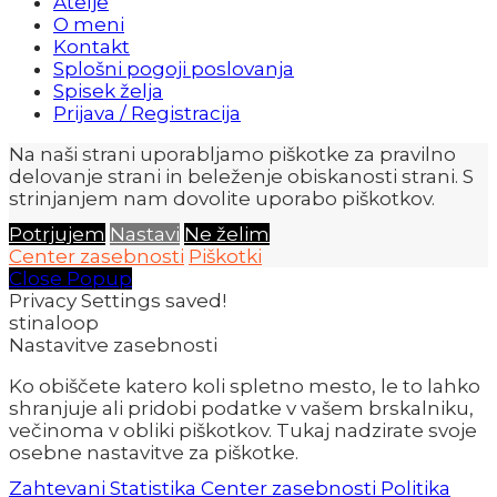
Atelje
O meni
Kontakt
Splošni pogoji poslovanja
Spisek želja
Prijava / Registracija
Na naši strani uporabljamo piškotke za pravilno
delovanje strani in beleženje obiskanosti strani. S
strinjanjem nam dovolite uporabo piškotkov.
Potrjujem
Nastavi
Ne želim
Center zasebnosti
Piškotki
Close Popup
Privacy Settings saved!
stinaloop
Nastavitve zasebnosti
Ko obiščete katero koli spletno mesto, le to lahko
shranjuje ali pridobi podatke v vašem brskalniku,
večinoma v obliki piškotkov. Tukaj nadzirate svoje
osebne nastavitve za piškotke.
Zahtevani
Statistika
Center zasebnosti
Politika