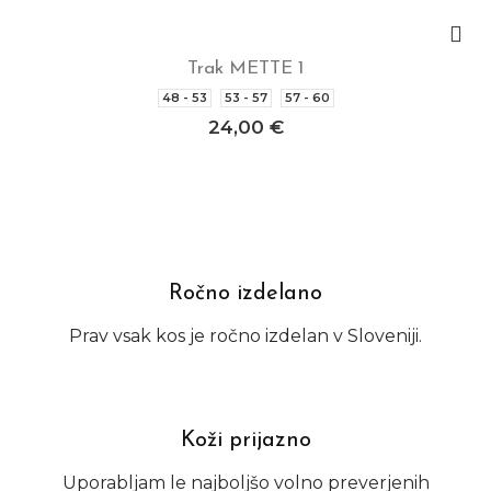
Trak METTE 1
Izberite možnosti
48 - 53
53 - 57
57 - 60
24,00
€
Ročno izdelano
Prav vsak kos je ročno izdelan v Sloveniji.
Koži prijazno
Uporabljam le najboljšo volno preverjenih