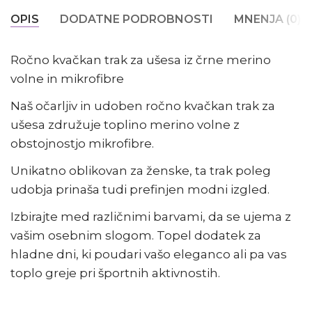
OPIS
DODATNE PODROBNOSTI
MNENJA (0)
Ročno kvačkan trak za ušesa iz črne merino
volne in mikrofibre
Naš očarljiv in udoben ročno kvačkan trak za
ušesa združuje toplino merino volne z
obstojnostjo mikrofibre.
Unikatno oblikovan za ženske, ta trak poleg
udobja prinaša tudi prefinjen modni izgled.
Izbirajte med različnimi barvami, da se ujema z
vašim osebnim slogom. Topel dodatek za
hladne dni, ki poudari vašo eleganco ali pa vas
toplo greje pri športnih aktivnostih.