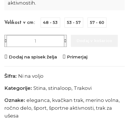
aktivnostih.
48 - 53
53 - 57
57 - 60
Velikost v cm
Dodaj v košarico
Dodaj na spisek želja
Primerjaj
Šifra:
Ni na voljo
Kategorije:
Stina
,
stinaloop
,
Trakovi
Oznake:
eleganca
,
kvačkan trak
,
merino volna
,
ročno delo
,
šport
,
športne aktivnosti
,
trak za
ušesa