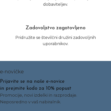
dobaviteljev.
Zadovoljstvo zagotovljeno
Pridružite se številčni družini zadovoljnih
uporabnikov.
e-novičke
Prijavite se na naše e-novice
in prejmite kodo za 10% popust
Promocije, novi izdelki in razprodaje.
Neposredno v vaš nabiralnik.